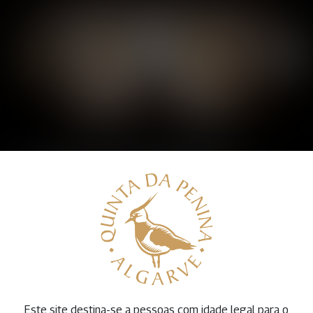
A nossa história
Conheça mais sobre as nossas quintas e adega.
Este site destina-se a pessoas com idade legal para o