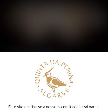
Enoturismo
A nossa quinta, a nossa herança, o nosso vinho.
Este site destina-se a pessoas com idade legal para o