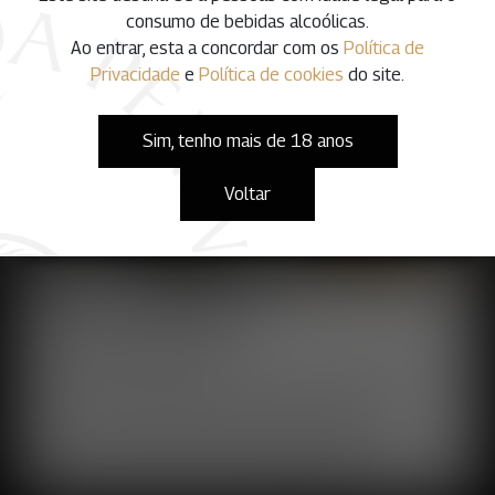
consumo de bebidas alcoólicas.
Ao entrar, esta a concordar com os
Política de
Privacidade
e
Política de cookies
do site.
Sim, tenho mais de 18 anos
Voltar
Prova Diamante
Mínimo de 4 pessoas
Visita à Nova Adega Urbana com descrição dos
processos de vinificação, da história da Quinta da
Penina, das castas e dos vinhos produzidos.
Falamos da história do vinho no Algarve, das suas