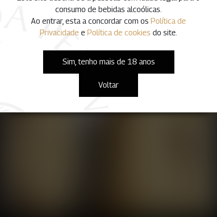
consumo de bebidas alcoólicas.
Ao entrar, esta a concordar com os
Política de
Privacidade
e
Política de cookies
do site.
Provas e
Produtos
História
Sim, tenho mais de 18 anos
Visitas
Ver e comprar
Conheça as nossas
Marcar a prova de
agora
raizes
Voltar
vinhos